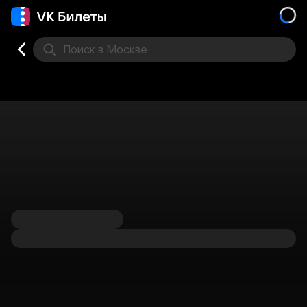
Поиск
в Москве
Места