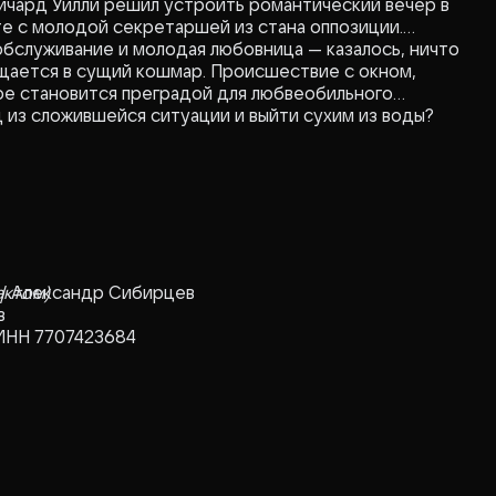
Ричард Уилли решил устроить романтический вечер в
 с молодой секретаршей из стана оппозиции.
бслуживание и молодая любовница — казалось, ничто
ащается в сущий кошмар. Происшествие с окном,
гое становится преградой для любвеобильного
д из сложившейся ситуации и выйти сухим из воды?
 / Александр Сибирцев
актом)
в
 ИНН 7707423684