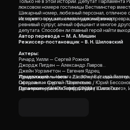
Только не в этой истории. Депутат Парламента 
люксовом номере гостиницы Вестминстер вместе
Шикарный номер, любезный персонал, отличное о
не может нарушить столь чудесный вечер.
История о том, как мимолётная интрижка превр
ревнивый супруг, алчный официант и многое дру
депутата. Способен ли главный герой найти выхо
Автор перевода — М. А. Мишин
Режиссер-постановщик – В. Н. Шиловский
Актеры:
Ричард Уилли — Сергей Рожнов
Джордж Пигден — Александр Лавров
Джейн Уорзингтон — Евгения Ядрец
Управляющий — Никита Шилкин / Виталий Лаптев
Продолжительность
– 2 ч. 30 мин. (с одним антр
Официант — Сергей Лаврентьев / Юрий Бессоно
Гастрольная группа – 12 человек.
Горничная — Камила Гафетдинова / Юлия Ткач
Дата премьеры — 1 октября 2023 г.
Организатор: АНО «Театр-Студия Шиловского»,
Глэдис — Мадина Дасаева
Ронни — Юрий Бессонов
Памела — Татьяна Дербенёва / Евгения Яр
Сыщик — Дмитрий Табунщик