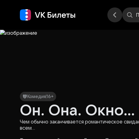
Места
П
Комедия
16+
Он. Она. Окно...
Чем обычно заканчивается романтическое свидан
всем…