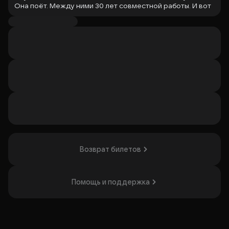
Она поёт. Между ними 30 лет совместной работы. И вот
очередная репетиция певицы и ее бессменного
аккомпаниатора, по его задумке, должна стать
идеальным свиданием, но что-то пошло не так...
В одном сюжете переплетены воспоминания, фантазии,
интриги, разочарования, абсолютная искренность,
сочетающаяся с не вполне адекватным поведением
героев.
Все это приправлено искрометным юмором, хорошей
музыкой, неожиданным поворотом событий и
совершенно обескураживающим финалом.
И да, конечно, это все про любовь. А поскольку герои
уже давно не молоды, то любовь для них дело
Возврат билетов
рискованное и даже опасное...
Актерский состав:
Галина Данилова
Помощь и поддержка
Эдуард Радзюкевич
Продолжительность:
1 час 30 минут