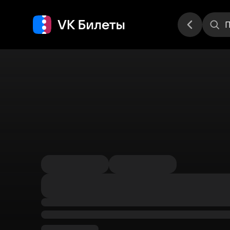
Места
П