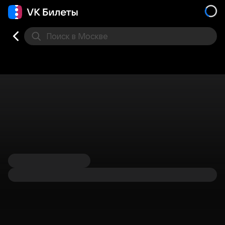
Поиск
в Москве
Места