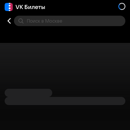
Поиск
в Москве
Места