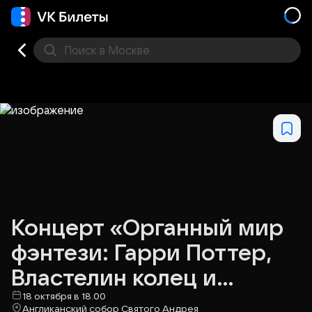
Поиск
в Москве
Места
Концерт «Органный мир
фэнтези: Гарри Поттер,
Властелин колец и
Хроники Нарнии»
18 октября в 18.00
Англиканский собор Святого Андрея