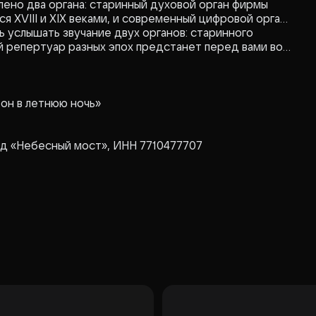
ено два органа: старинный духовой орган фирмы
ся XVIII и XIX веками, и современный цифровой орган
ь услышать звучание двух органов: старинного
й репертуар разных эпох предстанет перед вами во
он в летнюю ночь»
нд «Небесный мост», ИНН 7710477707