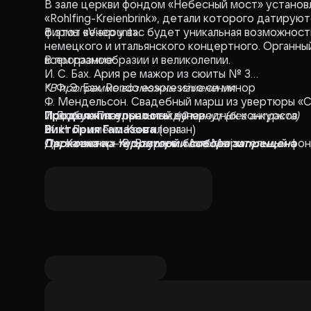
В зале церкви фондом «Небесный мост» установл
«Rohlfing-Kreienbrink», детали которого датируют
фирмы «Viscount».
В этот вечер у вас будет уникальная возможност
немецкого и итальянского концертного. Органны
всем разнообразии и великолепии.
В программе:
И. С. Бах. Ария ре мажор из сюиты № 3
К. Ф. Э. Бах. Rondo esspressivo си минор
*В программе возможны изменения
Ф. Мендельсон. Свадебный марш из увертюры «С
Т. Дюбуа. Пасторальный напев
Исполняет лауреат международных конкурсов
Продолжительность
:
60 минут (без антракта)
Ж. Н. Лемменс. Кантилена
Виктория Гамазова
(орган)
Дж. Каччини — В. Вавилов. «Ave Maria»
Парковка на территории собора запрещена
Организатор: Культурный благотворительный фо
И. С. Бах. Токката и фуга ре минор BWV 565