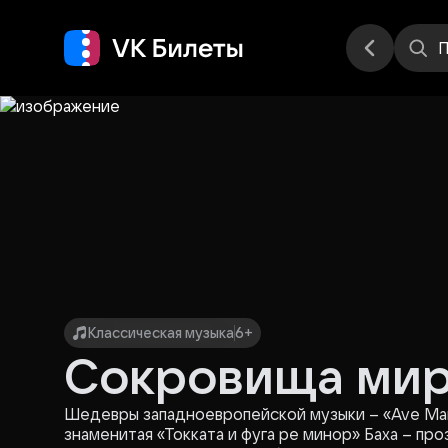
Места
П
Классическая музыка
6+
Сокровища мир
Шедевры западноевропейской музыки – «Ave Mar
знаменитая «Токката и фуга ре минор» Баха – пр