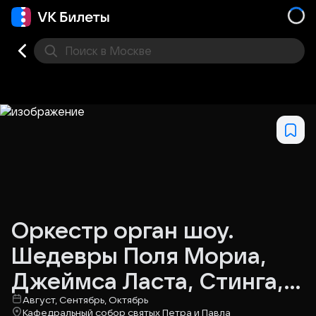
Поиск
в Москве
Места
Оркестр орган шоу.
Шедевры Поля Мориа,
Джеймса Ласта, Стинга,
Эннио Морриконе
Август, Сентябрь, Октябрь
Кафедральный собор святых Петра и Павла