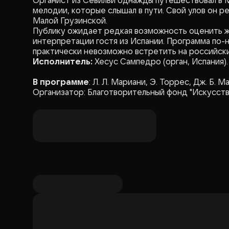
Органист из Севильи однажды путешествовал в М
мелодии, которые слышал в пути. Свой улов он 
Малой Грузинской.
Публику ожидает редкая возможность оценить ж
интерпретации гостя из Испании. Программа по-
практически невозможно встретить на российски
Исполнитель:
Хесус Сампедро (орган, Испания).
В программе
: Л. Л. Мариани, Э. Торрес, Дж. Б. М
Организатор: Благотворительный фонд "Искусст