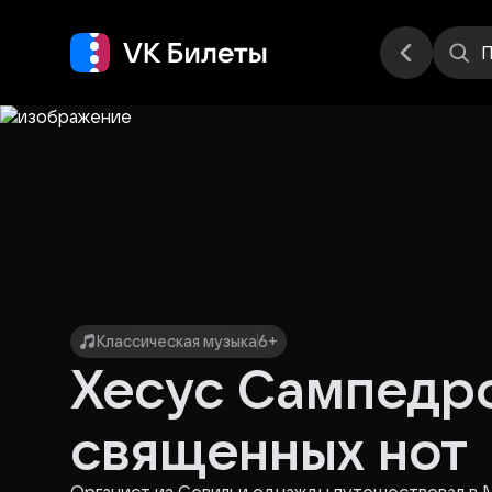
Места
П
Классическая музыка
6+
Хесус Сампедро
священных нот