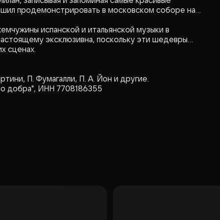
илан, записывая и запоминая самые красивые
решил продемонстрировать в московском соборе на
емчужины испанской и итальянской музыки в
настоящему эксклюзивна, поскольку эти шедевры
х сценах.
артини, П. Фумагалли, П. А. Йон и другие.
во добра", ИНН 7708186355