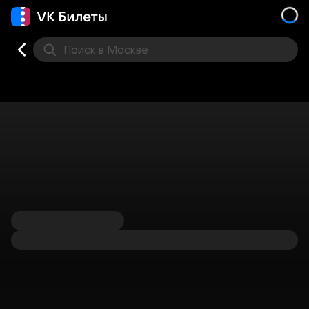
Поиск
в Москве
Места