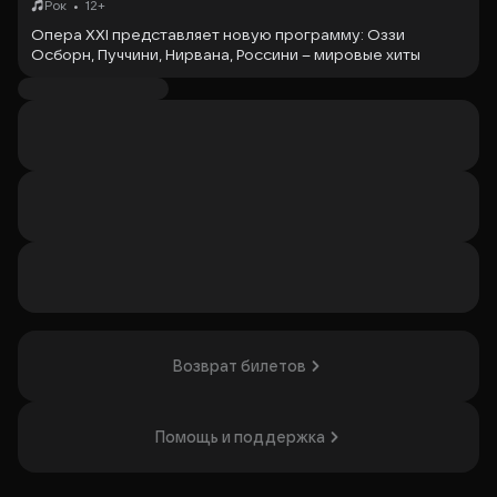
•
Рок
12+
Опера XXI представляет новую программу: Оззи
Осборн, Пуччини, Нирвана, Россини – мировые хиты
оперы и рока.
Особенностью проекта является смешение жанров
оперы, рока и других музыкальных направлений.
Инновационное прочтение мировой классики
представят солисты оперных театров Москвы,
объединённые проектом Киракаса «Опера XXI». Их
завораживающие голоса прозвучат в сопровождении
струнного оркестра, усиленного мощью и взрывной
энергией рок-группы «Симфония».
В исполнении солистов «Опера XXI», а также Оперной
Дивы Евгении Красиловой и Золотой скрипки России
Лили Люмановой прозвучат известные оперные арии и
рок-композиции. Зрителей ждёт особенная атмосфера
и абсолютно новые ощущения от восприятия уже
знакомых произведений.
Возврат билетов
Nirvana-
Smells like teen spirit it
Ozzy Osbourne -
No More tears, Perry Masson
Deep Purple -
Highway Star
Queen - Б
огемская рапсодия, The show must go on
Помощь и поддержка
АС\DC -
Thunderstruck
И многое другое