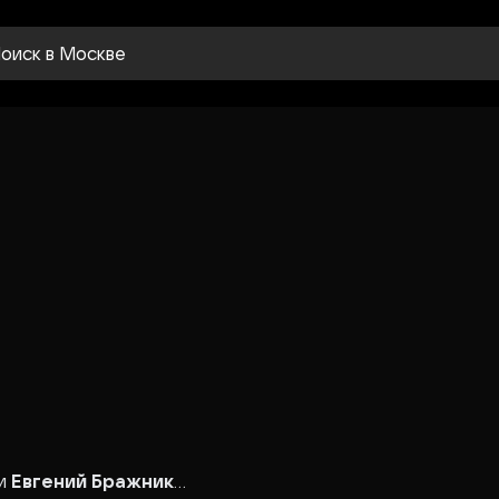
оиск
в Москве
н
ии
Евгений Бражник