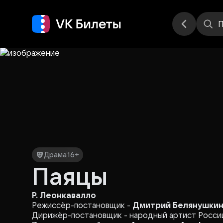
Места
П
Драма
16+
Паяцы
Р. Леонкавалло
Режиссёр-постановщик -
Дмитрий Белянушки
Дирижёр-постановщик - народный артист Росс