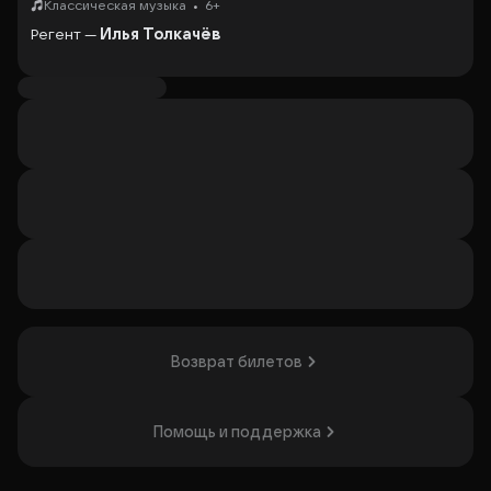
•
Классическая музыка
6+
Регент —
Илья Толкачёв
В Зале Зарядье Патриарший хор Храма Христа
Спасителя в День народного единства представит
праздничную программу.
Продолжительность:
80 минут без антракта
Организатор: ГБУК г. Москвы «МКЗ «Зарядье»,
ИНН 7702421588
Возврат билетов
Помощь и поддержка