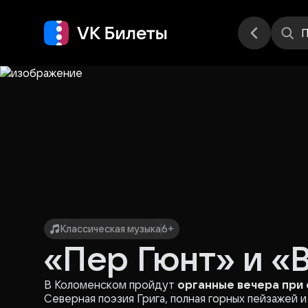
Места
П
Классическая музыка
6+
«Пер Гюнт» и «
В Коломенском пройдут
органные вечера при 
Северная поэзия Грига, полная горных пейзажей 