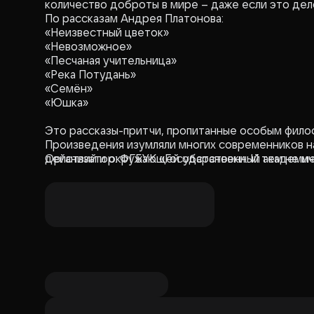
количество доброты в мире – даже если это дел
По рассказам Андрея Платонова:
«Неизвестный цветок»
«Невозможное»
«Песчаная учительница»
«Река Потудань»
«Семён»
«Юшка»
Это рассказы-притчи, пропитанные особым фило
Произведения изумляли многих современников н
действий и окружающей обстановки. И тем не ме
Организатор: ФГБУК «Государственный академиче
перекликаются с мировой литературой и театро
Второй. Вряд ли что-то тогда могло быть по-нас
когда передовые мыслители видели последствия 
тревогой угадывали приближение Второй. В выбр
стремление жить, несмотря ни на что.