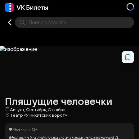
Поиск
в Москве
Места
Пляшущие человечки
Август, Сентябрь, Октябрь
Театр «У Никитских ворот»
•
Мюзикл
12+
Мюзикл в 2-х действиях по мотивам произведений А.