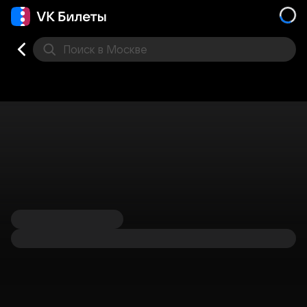
Поиск
в Москве
Места