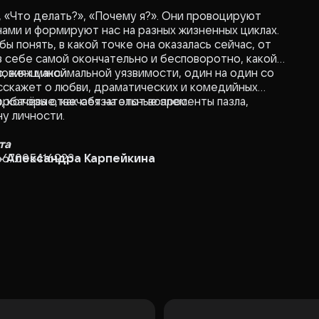
, «Что делать?», «Почему я?». Они провоцируют
ами и формируют нас на разных жизненных циклах.
ы понять, в какой точке она оказалась сейчас, от
 в себе самой окончательно и бесповоротно, какой
ю, женщиной.
ловиях максимальной уязвимости, один на один со
сскажет о любви, драматических и комедийных
, которые, как обязательные элементы пазла,
рбачёва отвечает на этот вопрос.
у личности.
та
 -
667005416923
Александра Карпейкина