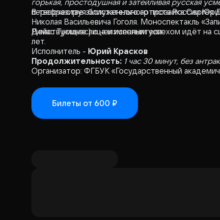
горькая, простодушная и затейливая русская усм
перефразируя блистательного прозаика Сергея До
В творчестве заслуженного артиста России Юри
Николая Васильевича Гоголя. Моноспектакль «За
Римас Туминас) с неизменным успехом идёт на с
Действующие лица и исполнители:
лет.
Исполнитель -
Юрий Красков
Продолжительность:
1 час 30 минут, без антра
Организатор: ФГБУК «Государственный академиче
Билеты
от 600 ₽