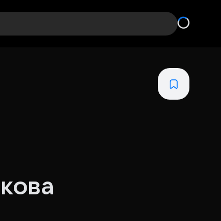
скова