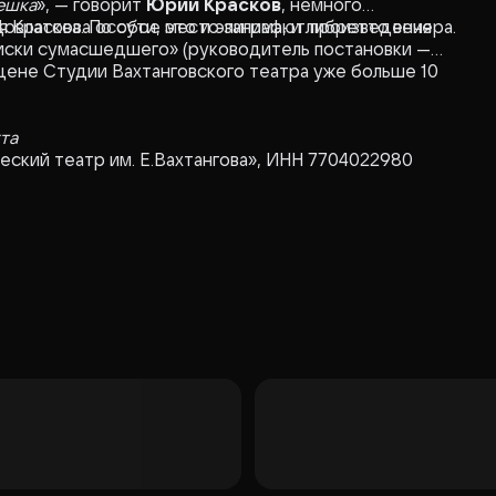
ешка
», — говорит
Юрий Красков
, немного
влатова. По сути, это и эпиграф, и либретто вечера.
я Краскова особое место занимают произведения
писки сумасшедшего» (руководитель постановки —
цене Студии Вахтанговского театра уже больше 10
кта
ский театр им. Е.Вахтангова», ИНН 7704022980