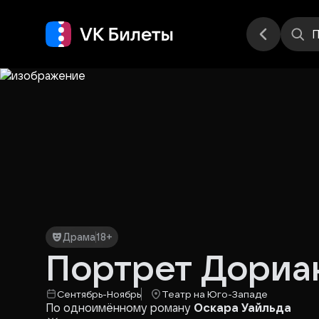
Места
П
Драма
18+
Портрет Дориа
Сентябрь-Ноябрь
Театр на Юго-Западе
По одноимённому роману
Оскара Уайльда