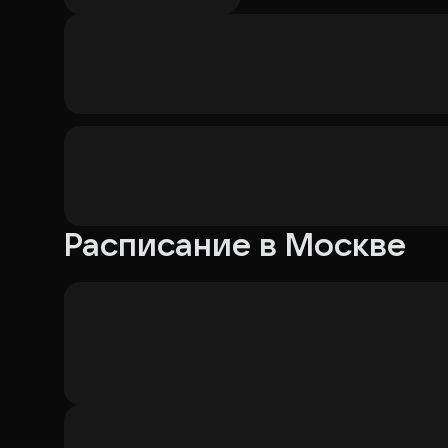
Леди Гвендолин — Барышева Илона Викторовна
Леди Бакстон — Шестовская Елена Владимировн
На занавесе — Лазарева Людмила Алексеевна
Расписание в Москве