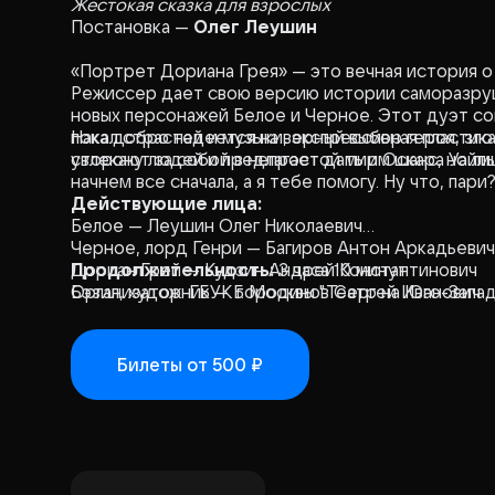
Жестокая сказка для взрослых
Постановка —
Олег Леушин
«Портрет Дориана Грея» — это вечная история о
Режиссер дает свою версию истории саморазруш
новых персонажей Белое и Черное. Этот дуэт со
пока добро надеется на верный выбор героя, зло
Накал страстей и музыки, экспрессивная пластик
сторону людей и предлагает дать им шанс, но лиш
увлекают за собой в непростой мир Оскара Уайль
начнем все сначала, а я тебе помогу. Ну что, пари
Действующие лица:
Белое — Леушин Олег Николаевич
Черное, лорд Генри — Багиров Антон Аркадьевич
Дориан Грей — Кудзин Андрей Константинович
Продолжительность:
3 часа 10 минут
Бэзил, художник — Бородинов Сергей Иванович
Организатор: ГБУК г. Москвы "Театр на Юго-Запа
Сибилла Вейн — Лакомкина Алина Анатольевна
Джеймс Вейн — Нагретдинов Денис Таллинович
Леди Брэндон — Ефремова Ксения Антоновна
Билеты
от 500 ₽
Элизабет, её дочь — Авилова Ольга Викторовна
Лорд Эштон — Белов Антон Викторович
Зазывала — Степашин Игорь Сергеевич
Майкл — Городецкий Иван Дмитриевич
Анджела — Ярлыкова Любовь Андреевна
Наирод — Михмель Игорь Олегович