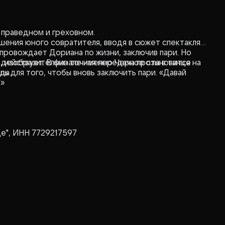
 праведном и греховном.
ения юного совратителя, вводя в сюжет спектакля
провождает Дориана по жизни, заключив пари. Но
 действует. В финале именно Черное становится на
а, изобразительно точная передача прозы в танце
ь для того, чтобы вновь заключить пари. «Давай
да.
?»
де", ИНН 7729217597