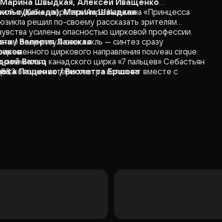
, Марина Швыдкая, Алексей Иващенко
ской судьбы оперетта Имре Кальмана «Принцесса
илья (Канада), Марина Швыдкая
мюзикла решил по-своему рассказать зрителям
 чувства усилены опасностью цирковой профессии.
им оперетту в спектакль — синтез сразу
на / Валерия Ланская
овременного циркового направления nouveau cirque.
риков
знаменитого канадского цирка «7 пальцев» Себастьян
ндрей Вальц
ра, которые актеры театра исполнят вместе с
8883
вета Пащенко / Виолетта Ершова
тельников
а Бабушкина / Елена Моисеева
Гученкова / Татьяна Батманова
/ Андрей Вальц
в
нтин Соколов