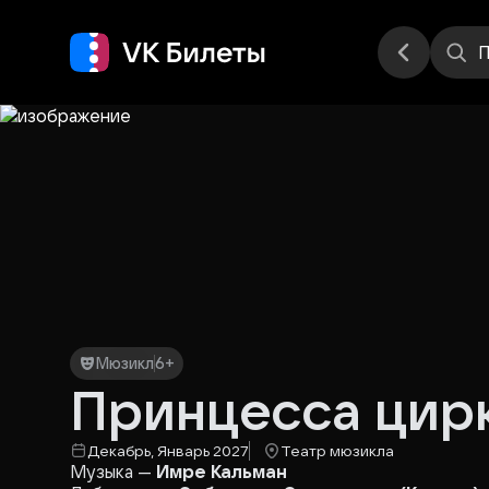
Места
П
Мюзикл
6+
Принцесса цир
Декабрь, Январь 2027
Театр мюзикла
Музыка —
Имре Кальман