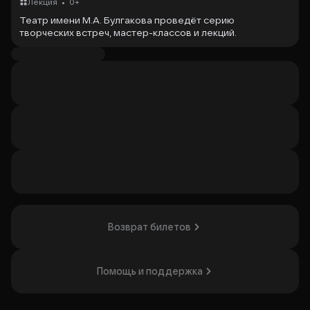
•
Лекция
0+
Театр имени М.А. Булгакова проведёт серию
творческих встреч, мастер-классов и лекций.
В программе — обсуждение творчества и искусства,
кино и театра, а также Москвы и других городов,
связанных с Булгаковым. Зрители узнают о людях,
вдохновлявших писателя, и о тех, кого он вдохновляет
по сей день.
Проект понравится всем, кто интересуется жизнью и
творчеством Михаила Афанасьевича Булгакова.
Организатор: НП "Культурно -просветительский центр
"Булгаковский дом", ИНН 7710541335
Возврат билетов
Помощь и поддержка