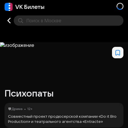
Поиск
в Москве
Места
Психопаты
•
Драма
12+
Совместный проект продюсерской компании «Do it Bro
Production» и театрального агентства «Entracte»
расскажет историю об абсурде.