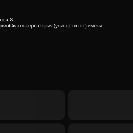
сoч. 8
oч. 40
венная консерватория (университет) имени