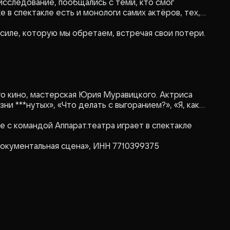
исследование, пообщались с теми, кто смог
 в спектакле есть и монологи самих актёров, тех,
 силе, которую мы обретаем, встречая свои потери.
о кино, мастерская Юрия Муравицкого. Актриса
зни ***нутых», «Что делать с выгоранием?», «Я, как
 с командой Аппарат.театра играет в спектакле
окументальная сцена», ИНН 7710399375