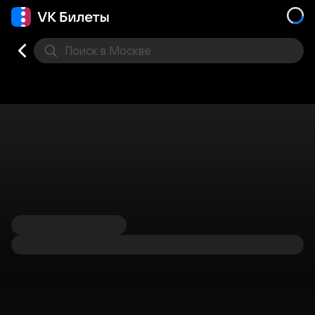
Поиск
в Москве
Места