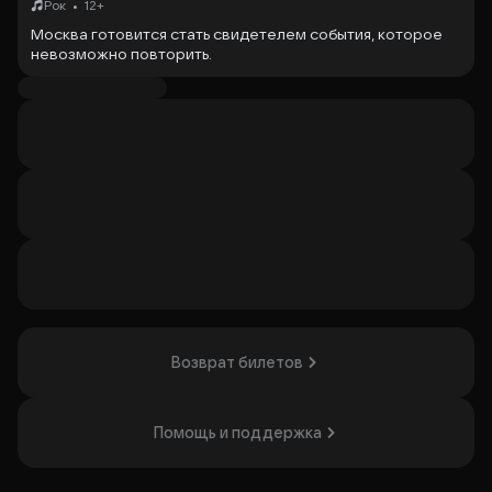
•
Рок
12+
Москва готовится стать свидетелем события, которое
невозможно повторить.
Впервые группа Reincarnation выйдет на сцену вместе с
симфоническим оркестром, чтобы стереть границы
между мощью металла и величием академической
музыки. Это будет не просто концерт — это
столкновение стихий, где тяжёлые гитарные риффы
переплетаются с живым дыханием оркестра, а каждая
композиция превращается в настоящую музыкальную
драму.
В этот вечер знакомые песни прозвучат совершенно
иначе: масштабнее, глубже, эмоциональнее. Струнные
добавят музыке трагическую красоту, медные —
эпический размах, а хор инструментов усилит каждую
эмоцию до предела. То, что раньше звучало как энергия,
теперь станет настоящей симфонией силы и чувств.
Возврат билетов
Свет сцены, мощь живого звука, сотни сердец в едином
ритме — Москва услышит Reincarnation так, как их ещё не
слышал никто.
Помощь и поддержка
Только один вечер. Только одна сцена.
И момент, который войдёт в историю.