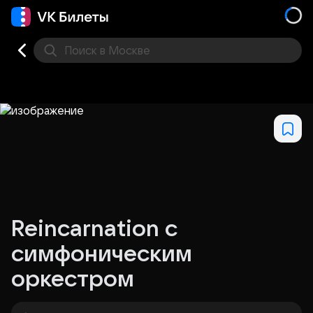
Поиск
в Москве
Места
Reincarnation с
симфоническим
оркестром