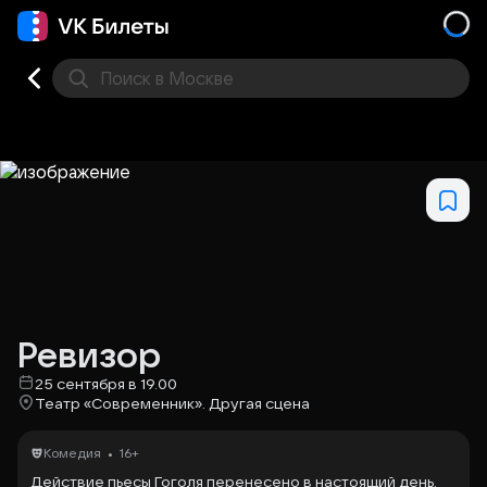
Поиск
в Москве
Места
Ревизор
25 сентября в 19.00
Театр «Современник». Другая сцена
•
Комедия
16+
Действие пьесы Гоголя перенесено в настоящий день.