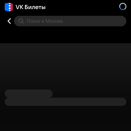
Поиск
в Москве
Места