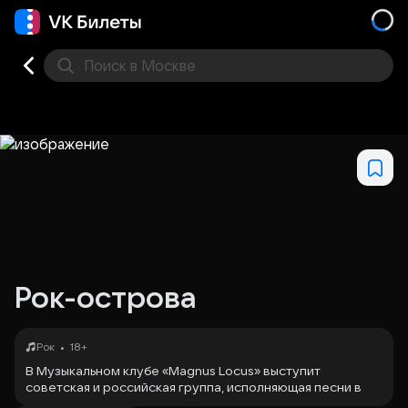
Поиск
в Москве
Места
Рок-острова
•
Рок
18+
В Музыкальном клубе «Magnus Locus» выступит
советская и российская группа, исполняющая песни в
стиле рок, диско и танцевальной музыки.