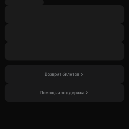
Группа была образована в 1986 году в городе Ворсма
Горьковской области. Лидер группы, бессменный автор
музыки и основной вокалист — Владимир Захаров.
Концерт понравится поклонникам энергичной музыки и
тем, кто ценит живые выступления.
Организатор: ИП Игнатова Елизавета Алексеевна,
ИНН 771319458143
Возврат билетов
Помощь и поддержка