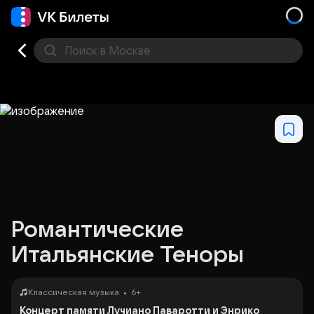
Поиск
в Москве
Места
Романтические
Итальянские Теноры
•
Классическая музыка
6+
Концерт памяти Лучиано Паваротти и Энрико