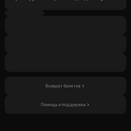
14 августа пройдет концерт, посвященный дню
рождения лидера и фронтмена группа - Романа Луговых.
Он же Ромарио - столичный поэт, композитор,
исполнитель, основатель проекта «Необарды», автор
песен для Валерия Сюткина, Евгения Маргулиса, группы
«Рондо», Александр Кутикова, а так же множества
заставок для телепроектов и радиоджинглов.
Концерт группы «Ромарио» - это сочетание изящной
словесности, живой акустической музыки ручной
работы и интеллигентно-ироничного конферанса.
14 августа в Академ Джаз Клубе вас ждет по-
домашнему праздничная атмосфера, множество
сюрпризов и специальных гостей!
Возврат билетов
Организатор: ООО «Мирас-Арт», ИНН 7710672708
Помощь и поддержка