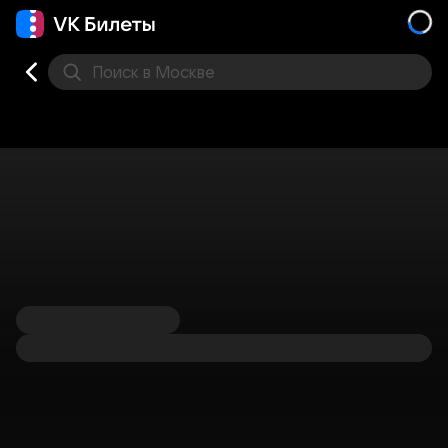
Поиск
в Москве
Места