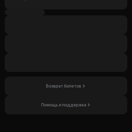
Артисты выходят на сцену, чтобы высказаться, но всегда
это текст драматурга или либреттиста, а здесь мы
можем говорить все, что чувствуем, не прячась за слова
автора. От серьезных разговоров к комичным байкам,
музыка и две открытые души к разговору.
Приходите! Давайте поговорим!
Организатор: ИП Салес Эмиль Михайлович,
ИНН 121524315559
Возврат билетов
Помощь и поддержка