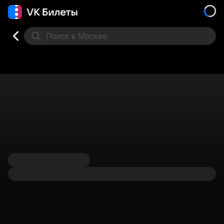
Поиск
в Москве
Места