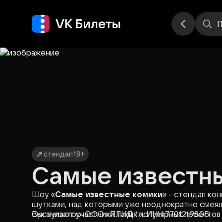
Места
П
стендап
18+
Самые известн
Шоу «
Самые известные комики
» - стендап ко
шутками, над которыми уже неоднократно смея
Выступают участники таких популярных проектов 
Организатор: ООО «ПЛИД 1», ИНН 7701219805