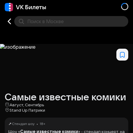
Поиск
в Москве
Места
Самые известные комики
Август, Сентябрь
Stand Up Патрики
•
Стендап шоу
18+
Шоу «
Самые известные комики
» - стендап концерт, на