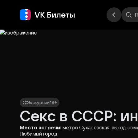
Места
П
Экскурсии
18+
Секс в СССР: и
Место встречи:
метро Сухаревская, выход номер
Любимый город.