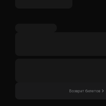
свидание, о моде, юбках, чулках и роддоме.
Возврат билетов