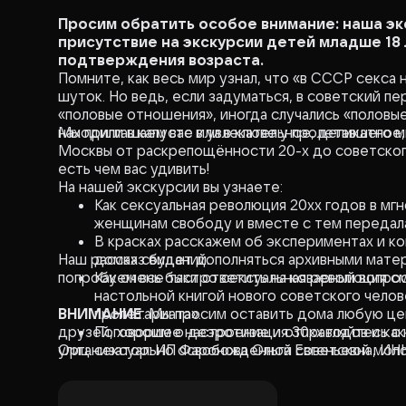
Просим обратить особое внимание: наша экс
присутствие на экскурсии детей младше 18 
подтверждения возраста.
Помните, как весь мир узнал, что «в СССР секса
шуток. Но ведь, если задуматься, в советский п
«половые отношения», иногда случались «половые
находили в капусте или в клюве у пролетавшего м
Мы приглашаем вас в увлекательное, деликатное
Москвы от раскрепощённости 20-х до советског
есть чем вас удивить!
На нашей экскурсии вы узнаете:
Как сексуальная революция 20хх годов в мг
женщинам свободу и вместе с тем передала
В красках расскажем об экспериментах и к
Наш рассказ будет дополняться архивными матер
домах свиданий.
попробуем все таки ответить на коварный вопрос
Как очень быстро сексуальная революция с
настольной книгой нового советского челов
ВНИМАНИЕ
пролетариата».
: Мы просим оставить дома любую ц
друзей, хорошее настроение и отправляйтесь с 
Поговорим о деэротизация 30хх годов и ка
улиц.
Организатор: ИП Фаронова Ольга Евгеньевна, ИН
сексуально освобожденной советской мол
Как в период оттепели 50хх советские женщ
К чему привели 70 лет советского аскетизм
А еще поговорим об интимном: где знакомили