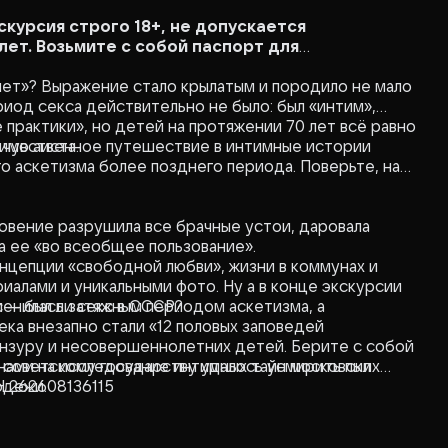
курсия строго 18+, не допускается
лет. Возьмите с собой паспорт для
 нет»? Выражение стало крылатым и породило не мало
ериод секса действительно не было: был «интим»,
 практики», но детей на протяжении 70 лет всё равно
имо аиста.
, чувственное путешествие в интимные истории
о аскетизма более позднего периода. Поверьте, нам
новение разрушила все брачные устои, даровала
 ее «во всеобщее пользование».
онцепции «свободной любви», жизни в коммунах и
иалами и уникальными фото. Ну а в конце экскурсии
 — был ли секс в СССР?
менилась затяжным периодом аскетизма, а
ека внезапно стали «12 половых заповедей
ензуру и несовершеннолетних детей. Берите с собой
нами на исследование интимных тайн московских
к советскому государству удалось усмирить пыл
Н 262608136115
одежи.
ины узнали, что нижнее белье бывает и без начеса
а
сь, как флиртовали, что дарили и куда приглашали на