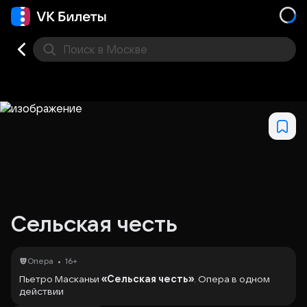
Поиск
в Москве
Места
Сельская честь
•
Опера
16+
Пьетро Масканьи
«Сельская честь»
. Опера в одном
действии
Либретто Джованни Тарджони-Тоццетти и Гвидо