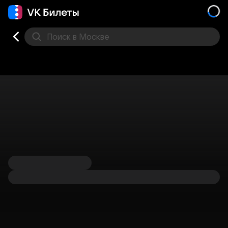
Поиск
в Москве
Места