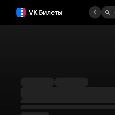
Места
П