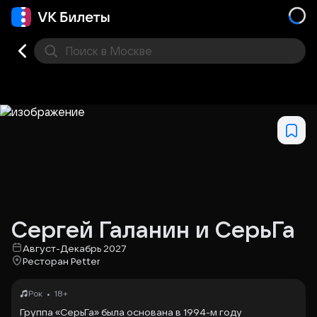
Поиск
в Москве
Места
Сергей Галанин и СерьГа
Август-Декабрь 2027
Ресторан Petter
•
Рок
18+
Группа «СерьГа» была основана в 1994-м году