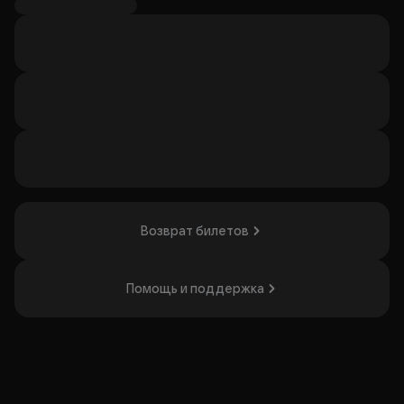
стоимости билета, если возраст посетителя меньше 18
лет (N 93-ФЗ от 01.05.2019).
Сергей Орлов с новой программой 2026 года «Звезда»!
Один из самых узнаваемых российских стендап-
комиков, настоящий народный любимец, привозит свою
новую программу «Звезда». Это честный, остроумный и
по-настоящему жизненный юмор.
Организатор: ООО "СЕВЕРНЫЙ ЗВУК", ИНН 7714423325
Возврат билетов
Помощь и поддержка