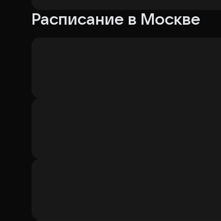
(бас-гитара),
Евгений Аноев
(ударные),
Евгени
Расписание в Москве