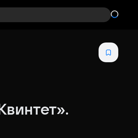
Квинтет».