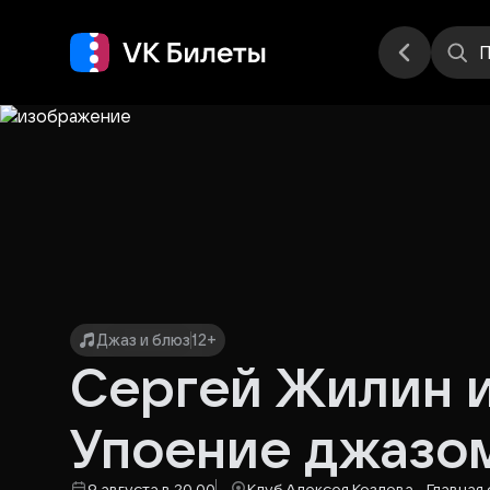
Места
П
Джаз и блюз
12+
Сергей Жилин и
Упоение джазо
9 августа в 20.00
Клуб Алексея Козлова - Главная 