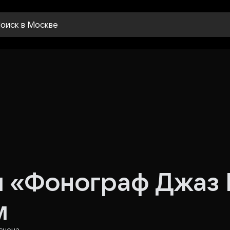
оиск
в Москве
 «Фонограф Джаз 
м
сцена​