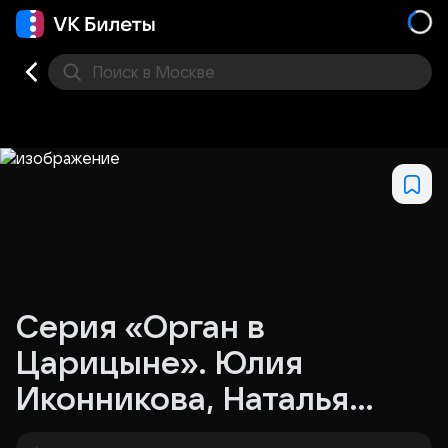
Поиск
в Москве
Места
Серия «Орган в
Царицыне». Юлия
Иконникова, Наталья
Манулик