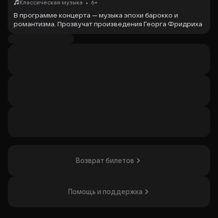
•
Классическая музыка
6+
В программе концерта — музыка эпохи барокко и
романтизма. Прозвучат произведения Георга Фридриха
Генделя, Антонио Вивальди, Генри Перселла, Иоганна
Себастьяна Баха, Феликса Мендельсона, Антона
Рубинштейна, Роберта Шумана.
Исполнители —
Наталья Манулик
(сопрано), лауреат
международных конкурсов, заслуженный артист
республик Хакасия и Дагестан;
Юлия Иконникова
(орган), выпускница Московской государственной
консерватории имени П.И. Чайковского, дипломант
международных конкурсов, организатор
единственного в России конкурса ансамблей с органом.
Организатор: ГБУК г. Москвы "Государственный
историко-архитектурный, художественный и
ландшафтный музей-заповедник "Царицыно",
Возврат билетов
ИНН 7737012762
Помощь и поддержка