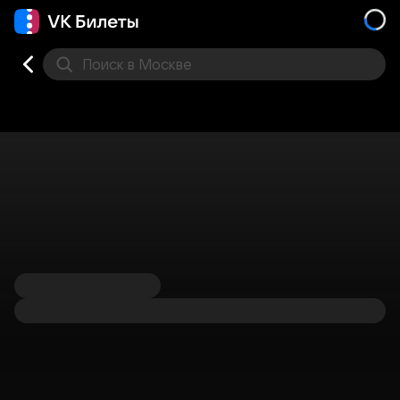
Поиск
в Москве
Места