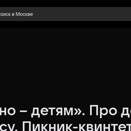
оиск
в Москве
о – детям». Про д
су. Пикник-квинте