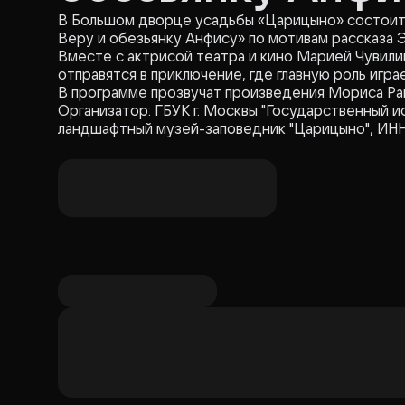
В Большом дворце усадьбы «Царицыно» состоитс
Веру и обезьянку Анфису» по мотивам рассказа 
Вместе с актрисой театра и кино Марией Чувили
отправятся в приключение, где главную роль игра
В программе прозвучат произведения Мориса Рав
Организатор: ГБУК г. Москвы "Государственный историко-архитектурный, художественный и
ландшафтный музей-заповедник "Царицыно", ИНН