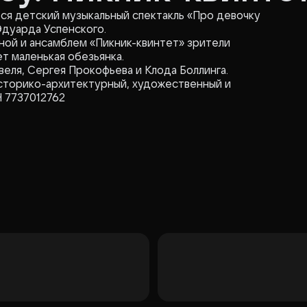
я детский музыкальный спектакль «Про девочку
Эдуарда Успенского.
ной и ансамблем «Пикник-квинтет» зрители
ет маленькая обезьянка.
еля, Сергея Прокофьева и Клода Боллинга.
 7737012762