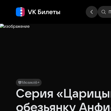
Места
П
Мюзикл
6+
Серия «Царицын
обезьянку Анфи