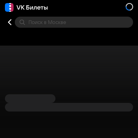
Поиск
в Москве
Места