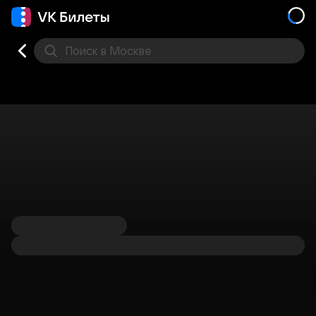
Поиск
в Москве
Места